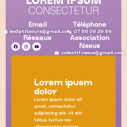
LOREM IPSUM
CONSECTETUR
Email
Téléphone
les3ptitsours@gmail.com
07 66 06 29 99
Réseaux
Association
Nexus
collectif.nexus@gmail.com
Lorem ipusm
dolor
Lorem ipsum dolor sit
amet, consectetur
adipiscing elit. Ut elit
tellus, luctus nec
ullamcorper mattis,