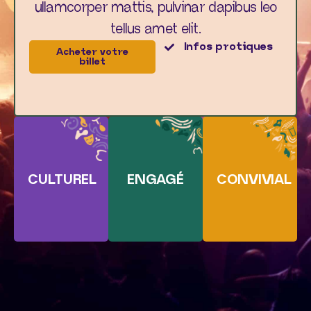
ullamcorper mattis, pulvinar dapibus leo
tellus amet elit.
Infos protiques
Acheter votre
billet
CULTUREL
ENGAGÉ
CONVIVIAL